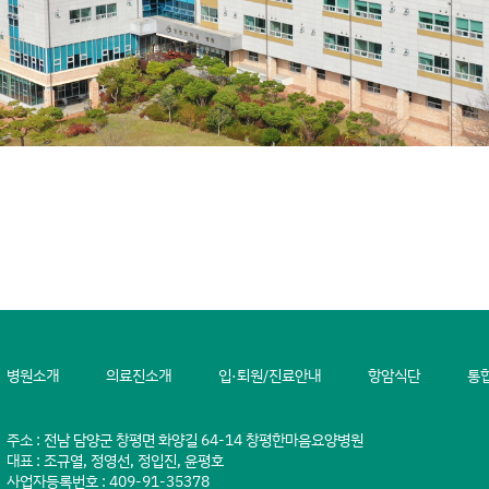
병원소개
의료진소개
입·퇴원/진료안내
항암식단
통
주소 : 전남 담양군 창평면 화양길 64-14 창평한마음요양병원
대표 : 조규열, 정영선, 정입진, 윤평호
사업자등록번호 : 409-91-35378