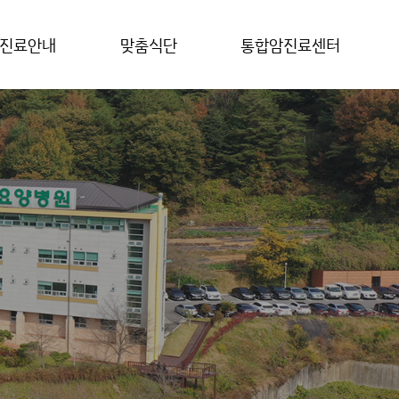
/진료안내
맞춤식단
통합암진료센터